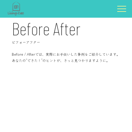
B
e
f
o
r
e
A
f
t
e
r
ビ
フ
ォ
ー
ア
フ
タ
ー
B
e
f
o
r
e
/
A
f
t
e
r
で
は
、
実
際
に
お
手
伝
い
し
た
事
例
を
ご
紹
介
し
て
い
ま
す
。
あ
な
た
の
“
で
き
た
！
”
の
ヒ
ン
ト
が
、
き
っ
と
見
つ
か
り
ま
す
よ
う
に
。